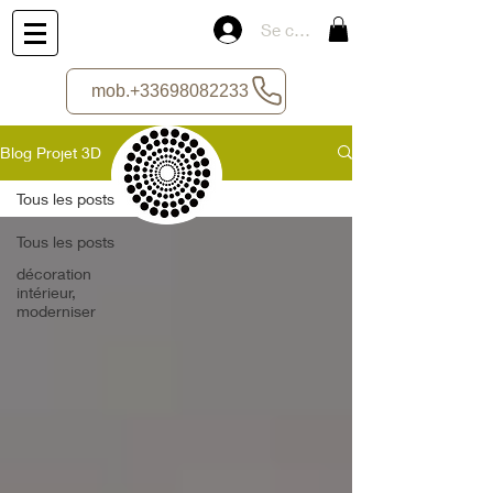
Se connecter
mob.+33698082233
Blog Projet 3D
Tous les posts
Tous les posts
décoration
intérieur,
moderniser