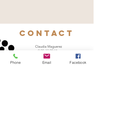
contact
Claudia Maguerez
9:00-19:00 Uhr
www.deco-chezmoi.com
deco.chezmoi@gmail.com
Phone
Email
Facebook
basse Corniche des Roubauds
F- 83320 Carqueiranne
mobile:
0033-(0) 6 98 08 22 33
Siren/Siret:
877 769 299 00018