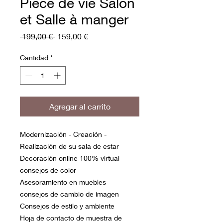
Pièce de vie Salon
et Salle à manger
Precio
Precio
 199,00 € 
159,00 €
de
oferta
Cantidad
*
Agregar al carrito
Modernización - Creación -
Realización de su sala de estar
Decoración online 100% virtual
consejos de color
Asesoramiento en muebles
consejos de cambio de imagen
Consejos de estilo y ambiente
Hoja de contacto de muestra de