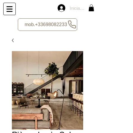
Iniciar sesión
mob.+33698082233