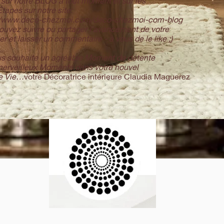
e sur notre BLOG à tout moment et sur les
tapes sur notre site:
://www.deco-chezmoi.com/deco-chezmoi-com-blog
ouvez suivre ou partager l’avancement de votre
r et laisser un commentaire - à vous de le like ;)
s souhaite un agréable Moment de détente
merveilleux Moments dans votre nouvel
e Vie…
votre Décoratrice intérieure Claudia Maguerez