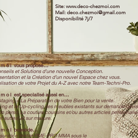
Site:
www.deco-chezmoi.com
Mail:
deco.chezmoi@gmail.com
Disponibilité 7j/7
z m o i vous propose…
nseils et Solutions d’une nouvelle Conception.
sentation et la Création d’un nouvel Espace chez vous.
lisation de votre Projet du A-Z avec notre Team-Techni-Pro.
z m o i est specialisé aussi en…
aging = La Préparation de votre Bien pour la vente.
ing et le Up-cycling des meubles existants sur demande/devis
on perso: La couture coussins et/ou autres articles personnalis
t autres) et sur mesure.
z m o i possède…
ssurance metier PME-PRO MMA sous le