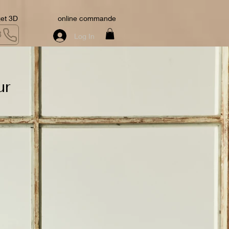
jet 3D
online commande
3
Log In
ur