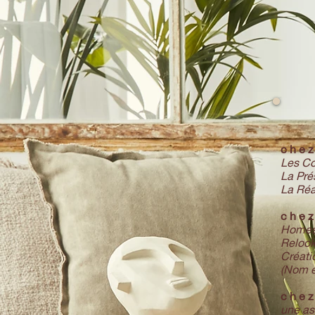
c h e 
Les Co
La Pré
La Réa
c h e 
Homest
Relook
Créati
(Nom e
c h e 
une a