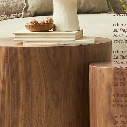
N° 000
Diplôm
Décora
c h e 
au Répe
Siret:
spécia
c h e z
Le Tari
Concep
suite 
Un Aco
Projet.
Le Dev
c h e z
deco-c
N°Sire
en PLU
Je vous