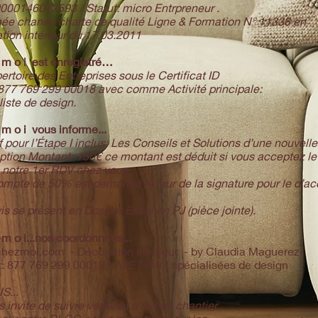
000146012593 / Statut: micro Entrpreneur .
ée chaned charte de qualité Ligne & Formation N° 11338 en
tion intérieur du 17.03.2011
z m o i est enregistré…
rtoire des Entreprises sous le Certificat ID
 877 769 299 00018 avec comme Activité principale:
liste de design.
 m o i vous informe...
f pour l’Étape I inclus: Les Conseils et Solutions d’une nouvelle
tion Montant: 150€ ce montant est déduit si vous acceptez le
à notre 1er RDV chez vous.
mpte de 50% est demandé le jour de la signature pour le d’ac
is se présent en Dossier Excel en PJ (pièce jointe).
 m o i...nos coordonnées...
hezmoi.com - Décoration intérieur - by Claudia Maguerez
t: 877 769 299 00018 - APE7410Z spécialisées de design
S...
 invite de suivre votre/ou d’autres chantier