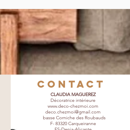
contact
CLAUDIA MAGUEREZ
Décoratrice intérieure
www.deco-chezmoi.com
deco.chezmoi@gmail.com
basse Corniche des Roubauds
F- 83320 Carqueiranne
ES-Denia-Alicante