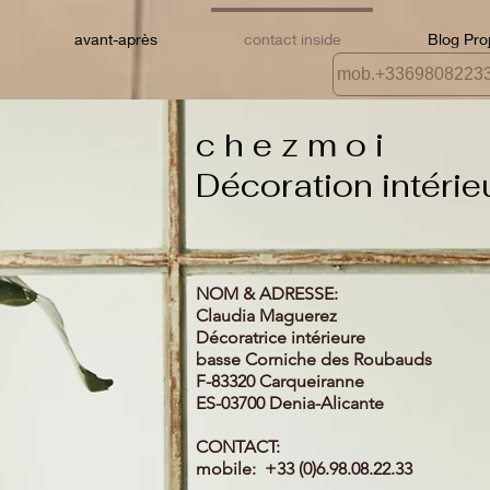
avant-après
contact inside
Blog Pro
mob.+3369808223
c h e z m o i
Décoration intérie
NOM & ADRESSE:
Claudia Maguerez
Décoratrice intérieure
basse Corniche des Roubauds
F-83320 Carqueiranne
ES-03700 Denia-Alicante
CONTACT:
mobile: +33 (0)6.98.08.22.33