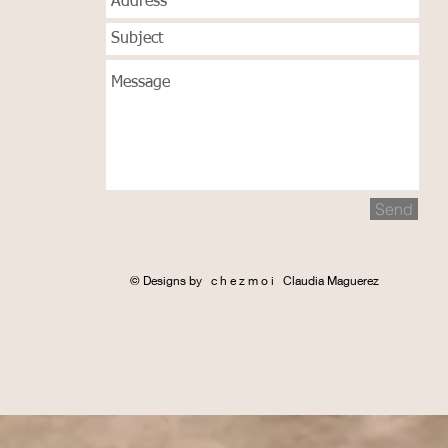
Send
© Designs by c h e z m o i Claudia Maguerez