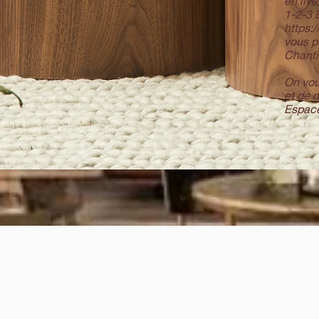
en liv
1-2-3 É
https
vous p
Chantie
On vou
et de 
Espac