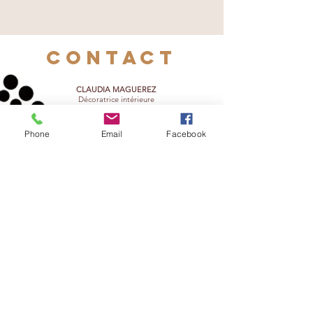
contact
CLAUDIA MAGUEREZ
Décoratrice intérieure
www.deco-chezmoi.com
deco.chezmoi@gmail.com
basse Corniche des Roubauds
Phone
Email
Facebook
F- 83320 Carqueiranne
ES-Denia-Alicante
HOME-SERVICE-ES
mobile:
+33(0) 6 98 08 22 33
Siren/Siret:
877 769 299 00018