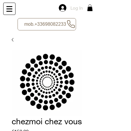
Log In
mob.+33698082233
chezmoi chez vous
Price